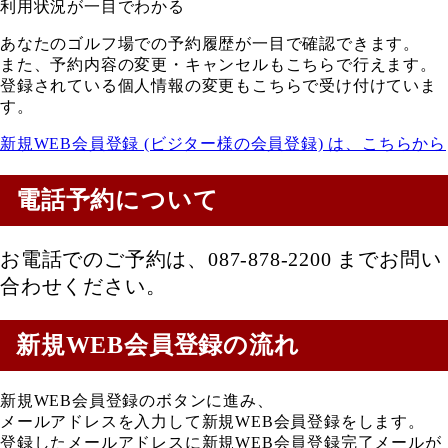
利用状況が一目でわかる
あなたのゴルフ場での予約履歴が一目で確認できます。
また、予約内容の変更・キャンセルもこちらで行えます。
登録されている個人情報の変更もこちらで受け付けていま
す。
新規WEB会員登録 (ビジター様の会員登録) は、こちらから
電話予約について
お電話でのご予約は、087-878-2200 までお問い
合わせください。
新規WEB会員登録の流れ
新規WEB会員登録のボタンに進み、
メールアドレスを入力して新規WEB会員登録をします。
登録したメールアドレスに新規WEB会員登録完了メールが