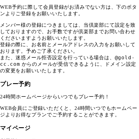
WEB予約に際して会員登録がお済みでない方は、下のボタ
ンよりご登録をお願いいたします。
メンバー様の登録につきましては、当倶楽部にて設定を致
しておりますので、お手数ですが倶楽部までお問い合わせ
くださいますようお願いいたします。
登録の際に、お名前とメールアドレスの入力をお願いして
おります。予めご了承ください。
@gold-
また、迷惑メール拒否設定を行っている場合は、
cc.com
からのメールが受信できるように、ドメイン設定
の変更をお願いいたします。
プレー予約
24時間ホームページからいつでもプレー予約！
WEB会員にご登録いただくと、24時間いつでもホームペー
ジよりお得なプランでご予約することができます。
マイページ