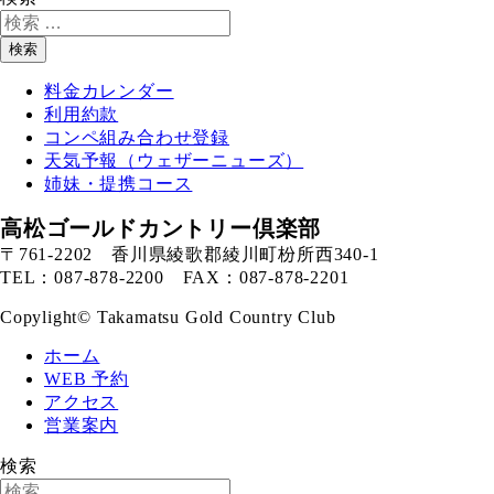
検索
料金カレンダー
利用約款
コンペ組み合わせ登録
天気予報（ウェザーニューズ）
姉妹・提携コース
高松ゴールドカントリー倶楽部
〒761-2202 香川県綾歌郡綾川町枌所西340-1
TEL：087-878-2200 FAX：087-878-2201
Copylight© Takamatsu Gold Country Club
ホーム
WEB 予約
アクセス
営業案内
検索