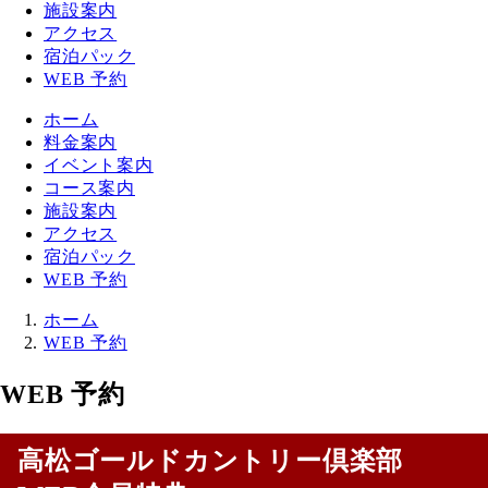
施設案内
アクセス
宿泊パック
WEB 予約
ホーム
料金案内
イベント案内
コース案内
施設案内
アクセス
宿泊パック
WEB 予約
ホーム
WEB 予約
WEB 予約
高松ゴールドカントリー倶楽部